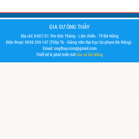
GIA SƯ ÔNG THẦY
Địa chỉ: K457/51 Tôn Đức Thắng - Liên chiểu - TP.Đà Nẵng
Điện thoại: 0938.359.147 (Thầy Tú - Giảng viên Đại học Sư phạm Đà Nẵng) -
Email: ongthay.com@gmail.com
Thiết kế & phát triển bởi
Gia sư Đà Nẵng