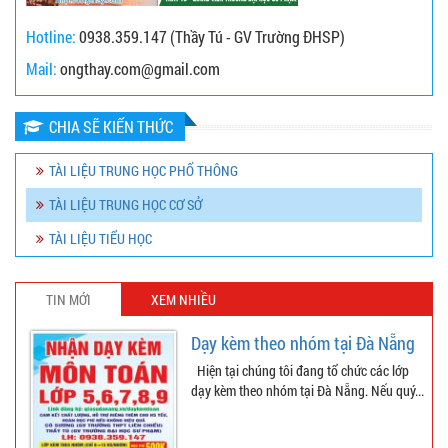
Hotline:
0938.359.147 (Thầy Tú - GV Trường ĐHSP)
Mail:
ongthay.com@gmail.com
CHIA SẼ KIẾN THỨC
TÀI LIỆU TRUNG HỌC PHỔ THÔNG
TÀI LIỆU TRUNG HỌC CƠ SỞ
TÀI LIỆU TIỂU HỌC
TIN MỚI
XEM NHIỀU
Dạy kèm theo nhóm tại Đà Nẵng
Hiện tại chúng tôi đang tổ chức các lớp
dạy kèm theo nhóm tại Đà Nẵng. Nếu quý...