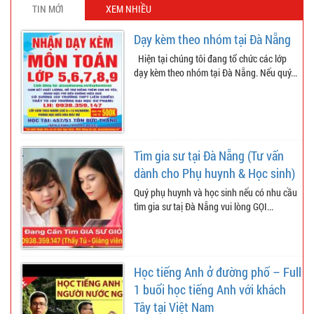
TIN MỚI
XEM NHIỀU
Dạy kèm theo nhóm tại Đà Nẵng
Hiện tại chúng tôi đang tổ chức các lớp
dạy kèm theo nhóm tại Đà Nẵng. Nếu quý...
Tìm gia sư tại Đà Nẵng (Tư vấn
dành cho Phụ huynh & Học sinh)
Quý phụ huynh và học sinh nếu có nhu cầu
tìm gia sư taị Đà Nẵng vui lòng GỌI...
Học tiếng Anh ở đường phố – Full
1 buổi học tiếng Anh với khách
Tây tại Việt Nam