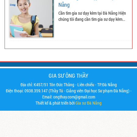
Nẵng
Cần tìm gia sư dạy kèm tại Đà Nẵng Hiện
chúng tôi đang cần tìm gia sư dạy kèm...
GIA SƯ ÔNG THẦY
Địa chỉ: K457/51 Tôn Đức Thắng - Liên chiểu - TP.Đà Nẵng
Điện thoại: 0938.359.147 (Thầy Tú - Giảng viên Đại học Sư phạm Đà Nẵng) -
Email: ongthay.com@gmail.com
Thiết kế & phát triển bởi
Gia sư Đà Nẵng